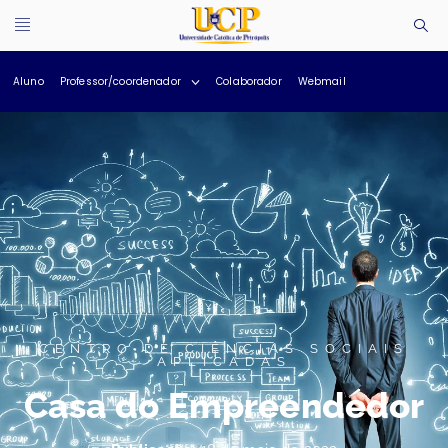
Aluno
Professor/coordenador
Colaborador
Webmail
CENTRO DE CIÊNCIAS SOCIAIS
APLICADAS
Casa do Empreendedor