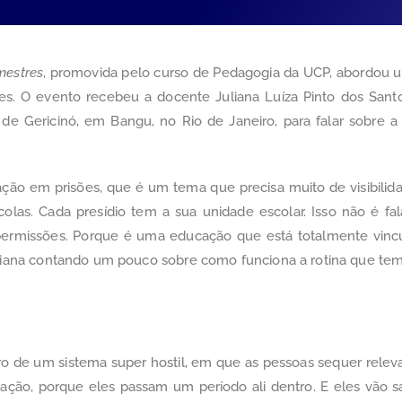
mestres
, promovida pelo curso de Pedagogia da UCP, abordou 
ões. O evento recebeu a docente Juliana Luíza Pinto dos Sant
de Gericinó, em Bangu, no Rio de Janeiro, para falar sobre 
ão em prisões, que é um tema que precisa muito de visibilidad
as. Cada presídio tem a sua unidade escolar. Isso não é fal
rmissões. Porque é uma educação que está totalmente vincul
uliana contando um pouco sobre como funciona a rotina que tem
o de um sistema super hostil, em que as pessoas sequer releva
ficação, porque eles passam um período ali dentro. E eles vão s