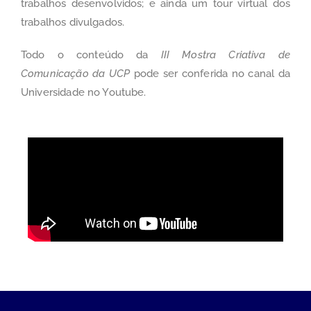
trabalhos desenvolvidos; e ainda um tour virtual dos
trabalhos divulgados.
Todo o conteúdo da
III Mostra Criativa de
Comunicação da UCP
pode ser conferida no canal da
Universidade no
Youtube
.