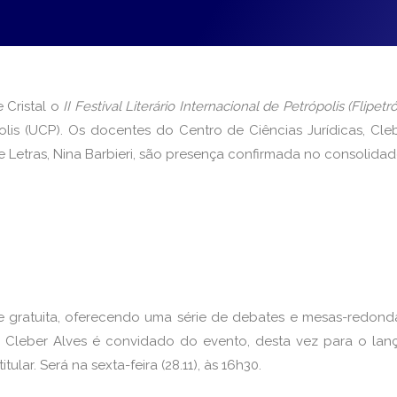
 Cristal o
II Festival Literário Internacional de Petrópolis (Flipetró
olis (UCP). Os docentes do Centro de Ciências Jurídicas, Cle
e Letras, Nina Barbieri, são presença confirmada no consolida
e gratuita, oferecendo uma série de debates e mesas-redond
ssor Cleber Alves é convidado do evento, desta vez para o l
titular. Será na sexta-feira (28.11), às 16h30.