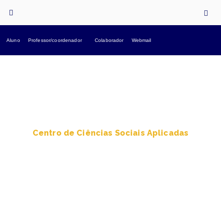
Aluno
Professor/coordenador
Colaborador
Webmail
Centro de Ciências Sociais Aplicadas
Relações
Internacionais