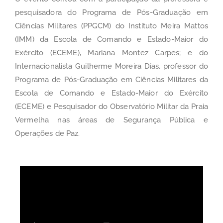
pesquisadora do Programa de Pós-Graduação em
Ciências Militares (PPGCM) do Instituto Meira Mattos
(IMM) da Escola de Comando e Estado-Maior do
Exército (ECEME), Mariana Montez Carpes; e do
Internacionalista Guilherme Moreira Dias, professor do
Programa de Pós-Graduação em Ciências Militares da
Escola de Comando e Estado-Maior do Exército
(ECEME) e Pesquisador do Observatório Militar da Praia
Vermelha nas áreas de Segurança Pública e
Operações de Paz.