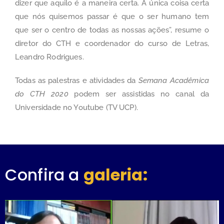
dizer que aquilo é a maneira certa. A única coisa certa
que nós quisemos passar é que o ser humano tem
que ser o centro de todas as nossas ações”, resume o
diretor do CTH e coordenador do curso de Letras,
Leandro Rodrigues.
Todas as palestras e atividades da
Semana Acadêmica
do CTH 2020
podem ser assistidas no canal da
Universidade no Youtube (TV UCP).
Confira a
galeria: