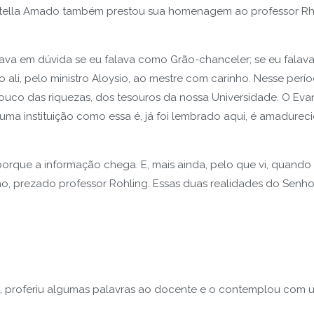
tella Amado também prestou sua homenagem ao professor Rhol
ava em dúvida se eu falava como Grão-chanceler; se eu falav
o ali, pelo ministro Aloysio, ao mestre com carinho. Nesse per
ouco das riquezas, dos tesouros da nossa Universidade. O Evan
ma instituição como essa é, já foi lembrado aqui, é amadurecid
rque a informação chega. E, mais ainda, pelo que vi, quando 
, prezado professor Rohling. Essas duas realidades do Senhor, 
sa, proferiu algumas palavras ao docente e o contemplou com