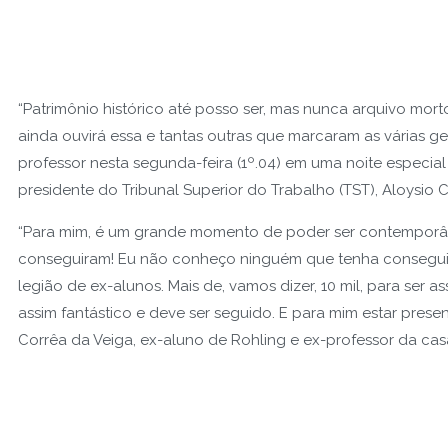
“Patrimônio histórico até posso ser, mas nunca arquivo mor
ainda ouvirá essa e tantas outras que marcaram as várias g
professor nesta segunda-feira (1º.04) em uma noite especia
presidente do Tribunal Superior do Trabalho (TST), Aloysi
“Para mim, é um grande momento de poder ser contemporâne
conseguiram! Eu não conheço ninguém que tenha conseguid
legião de ex-alunos. Mais de, vamos dizer, 10 mil, para ser a
assim fantástico e deve ser seguido. E para mim estar pres
Corrêa da Veiga, ex-aluno de Rohling e ex-professor da cas