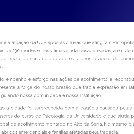
ine a atuação da UCP após as chuvas que atingiram Petrópolis
is de 230 mortes e três vítimas ainda desaparecidas, além de
por meio de seus colaboradores, alunos e apoio da comuni
ia.
lo empenho e esforço nas ações de acolhimento e reconstruç
resenta a força do nosso brasão que traz a expressão em la
á guiando nossa comunidade e nossa Instituição.
o a cidade foi surpreendida com a tragédia causada pelas fo
ssores do curso de Psicologia da Universidade e que ajuda pe
local de acolhimento montado no Alto da Serra. No mesmo dia
 abrigos emergenciais e famílias afetadas pela tragédia.