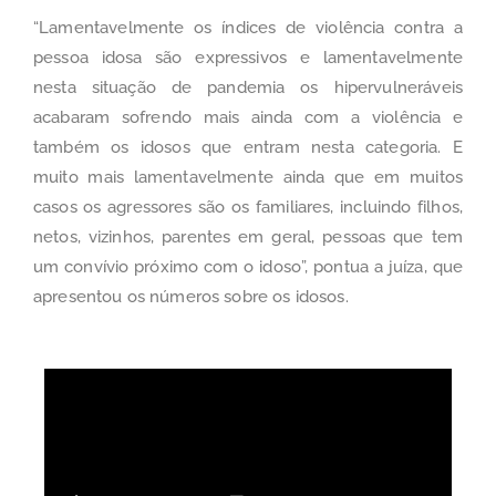
“Lamentavelmente os índices de violência contra a
pessoa idosa são expressivos e lamentavelmente
nesta situação de pandemia os hipervulneráveis
acabaram sofrendo mais ainda com a violência e
também os idosos que entram nesta categoria. E
muito mais lamentavelmente ainda que em muitos
casos os agressores são os familiares, incluindo filhos,
netos, vizinhos, parentes em geral, pessoas que tem
um convívio próximo com o idoso”, pontua a juíza, que
apresentou os números sobre os idosos.