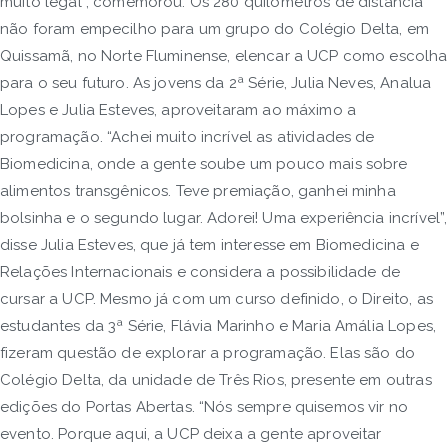
muito legal”, comemorou. Os 280 quilômetros de distância
não foram empecilho para um grupo do Colégio Delta, em
Quissamã, no Norte Fluminense, elencar a UCP como escolha
para o seu futuro. As jovens da 2ª Série, Julia Neves, Analua
Lopes e Julia Esteves, aproveitaram ao máximo a
programação. “Achei muito incrível as atividades de
Biomedicina, onde a gente soube um pouco mais sobre
alimentos transgênicos. Teve premiação, ganhei minha
bolsinha e o segundo lugar. Adorei! Uma experiência incrível”,
disse Julia Esteves, que já tem interesse em Biomedicina e
Relações Internacionais e considera a possibilidade de
cursar a UCP. Mesmo já com um curso definido, o Direito, as
estudantes da 3ª Série, Flávia Marinho e Maria Amália Lopes,
fizeram questão de explorar a programação. Elas são do
Colégio Delta, da unidade de Três Rios, presente em outras
edições do Portas Abertas. “Nós sempre quisemos vir no
evento. Porque aqui, a UCP deixa a gente aproveitar